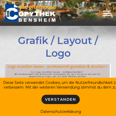
Z
u
m
I
n
h
a
l
Grafik / Layout /
t
s
p
Logo
r
i
n
g
e
n
Diese Seite verwendet Cookies, um die Nutzerfreundlichkeit 
verbessern. Mit der weiteren Verwendung stimmst du dem zu
VERSTANDEN
Datenschutzerklärung